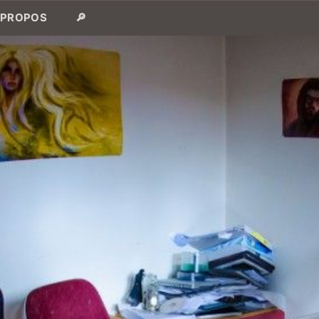
 PROPOS
🔎
Table des matières
Le blog, ça en est où ?
Et ça marche ?
Mesurer le taux de lecture d'un blog
Isoler mes grosses paluches
Et donc, le résultat ?