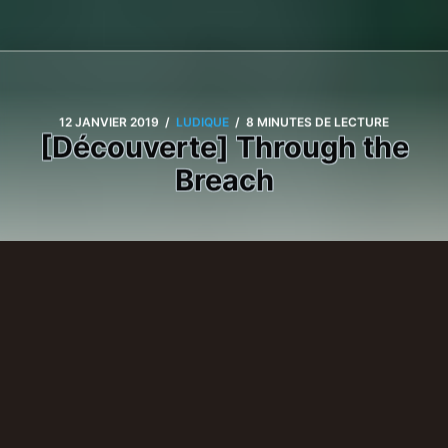
/
/
12 JANVIER 2019
LUDIQUE
8 MINUTES DE LECTURE
[Découverte] Through the
Breach
Au détour d'une offre de
Bundle of Holding
, j'ai
découvert un jeu de rôle basé sur l'univers de
Malifaux,
Wyrd Games
le jeu de figurines de
.
Through the Breach.
Son petit nom ?
Concédons
qu'il existe des titres plus vendeurs. Mais au-delà