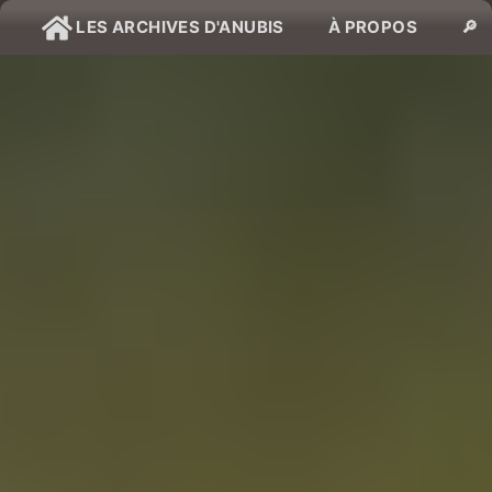
LES ARCHIVES D'ANUBIS
À PROPOS
🔎
Table des matières
La gamme
Background
Mécaniques
Through the Breach, c'est tu bon ?