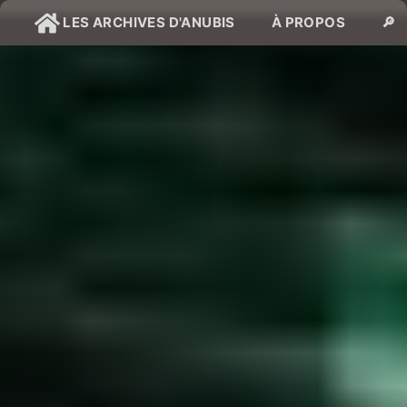
LES ARCHIVES D'ANUBIS
À PROPOS
🔎
Table des matières