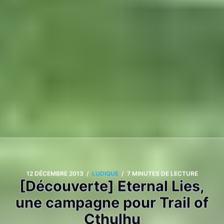
/
/
12 DÉCEMBRE 2013
LUDIQUE
7 MINUTES DE LECTURE
[Découverte] Eternal Lies,
une campagne pour Trail of
Cthulhu