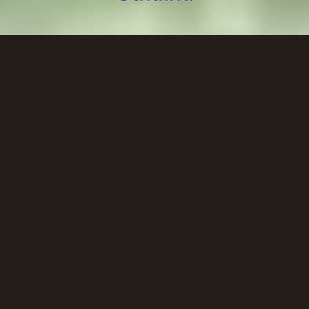
Il existe une horde de jeux différents traitant du
mythe de Lovecraft. Le plus connu, c'est
évidemment L'"
Appel de Cthulhu
" (le JdR où les
investigateurs creusent… parfois plus
profondément que cette blague). Trentenaire, ce
jeu défie tous les pronostiques : il fait fi de toutes
les modes et s'avère encore énormément pratiqué
aujourd'hui. Autant dire que sur une telle durée
de vie et malgré un rythme de sortie qui n'a rien
de révolutionnaire, l'Appel (c'est son p'tit nom)
dispose de tellement de scénarios et de